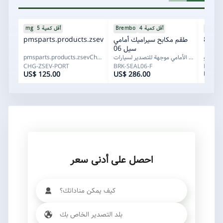
7003
1001
20
MAHL
أقل كمية 4
Brembo
أقل كمية 5
mg
F
يجو 8
BRK-SEAL06-F
طقم مكابح سيراميك أمامي
CHG-ZSEV-PORT
pmsparts.products.zsevCharging.name
سيل 06
حزمة مكابح للمحور الأمامي موجهة للتصدير لسيارات BY...
pmsparts.products.zsevCharging.subtitle
CHG-ZSEV-PORT
BRK-SEAL06-F
FLT-T8
US$ 125.00
US$ 286.00
US$ 6
احصل على أدنى سعر