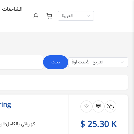
الشاحنات و
العربية
التاريخ: الأحدث أولاً
بحث
ring
♡
💬
$ 25.30 K
كهربائي بالكامل
الوقود: