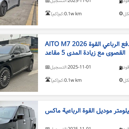
📅
2025-11-01
التسجيل:
⛽
🛣️
⚙️
0.1w km
كم(كم):
AITO M7 2026 موديل إصدار نظام الدفع الرباعي القوة
القصوى مع زيادة المدى 5 مقاعد
📅
2025-11-01
التسجيل:
⛽
🛣️
⚙️
0.1w km
كم(كم):