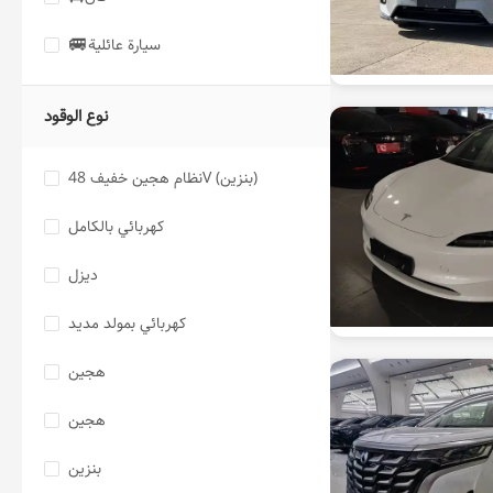
🚐
سيارة عائلية
نوع الوقود
نظام هجين خفيف 48V (بنزين)
كهربائي بالكامل
ديزل
كهربائي بمولد مديد
هجين
هجين
بنزين