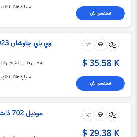
سيارة عائلية
الهيكل:
استفسر الآن
وي باي جاوشان 2023 فئة الدفع الرباعي الإصدار الرائد
♡
💬
$ 35.58 K
هجين قابل للشحن
الوقود:
سيارة عائلية
الهيكل:
استفسر الآن
♡
💬
$ 29.38 K