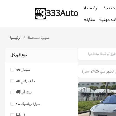
جديدة
الرئيسية
333Auto
ت مهنية
مقارنة
سيارة مستعملة
/
الرئيسية
نوع الهيكل
🚗
سيدان
لعثور على 2426 سيارة
🚙
دفع رباعي
🚚
بيك أب
🏎️
سيارة رياضية
🚍️
فان