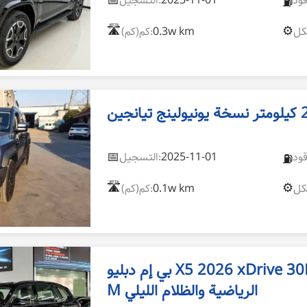
📅
2025-11-01
التسجيل:
⛽
🛣️
⚙️
0.3w km
كم(كم):
📅
2025-11-01
التسجيل:
⛽
🛣️
⚙️
0.1w km
كم(كم):
بي إم دبليو X5 2026 xDrive 30Li فئة الامتياز مع حزمة
M الرياضية والظلام الليلي