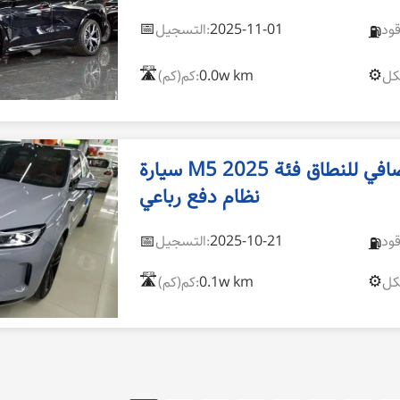
📅
2025-11-01
التسجيل:
⛽
🛣️
⚙️
0.0w km
كم(كم):
سيارة M5 2025 موديل إضافي للنطاق فئة Ultra مع
نظام دفع رباعي
📅
2025-10-21
التسجيل:
⛽
🛣️
⚙️
0.1w km
كم(كم):