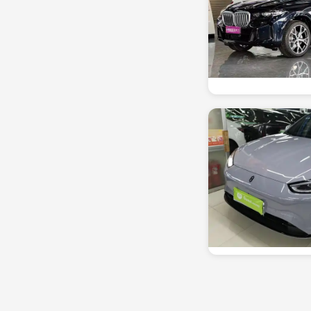
جاغوار
(32)
جي إم بي
(31)
K
كيا
(33)
L
لينك آند كو
(31)
ليكسيس
(61)
لينكولن
(32)
لاند روفر
(72)
لامبورغيني
(31)
M