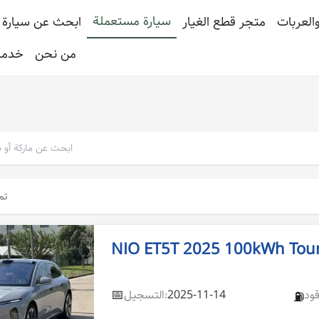
سيارة مستعملة
العربات
متجر قطع الغيار
ابحث عن سيارة 
من نحن
خدما
تم ا
NIO ET5T 2025 100kWh Tou
📅
2025-11-14
التسجيل:
⛽