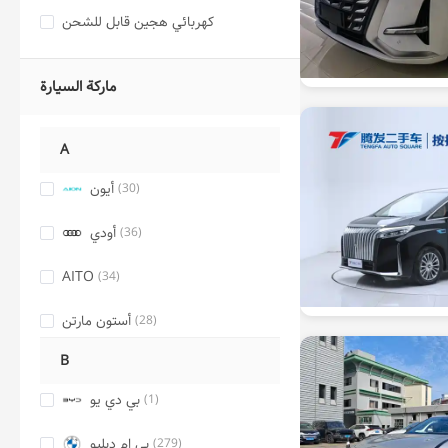
كهربائي هجين قابل للشحن
ماركة السيارة
A
أيون
(30)
أودي
(36)
AITO
(34)
أستون مارتن
(28)
B
بي دي يو
(1)
بي إم دبليو
(279)