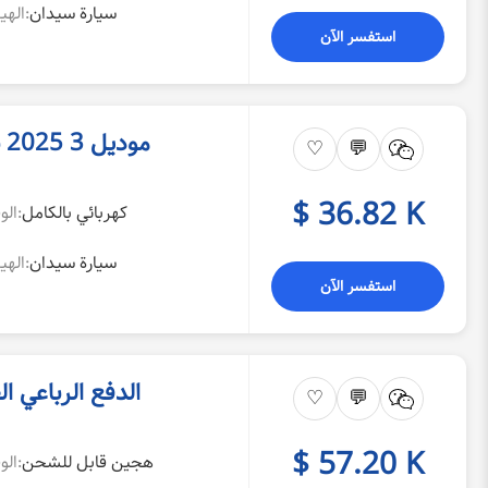
سيارة سيدان
الهيكل:
استفسر الآن
موديل 3 2025 نسخة الدفع الرباعي المدى الطويل
♡
💬
$ 36.82 K
كهربائي بالكامل
الوقود:
سيارة سيدان
الهيكل:
استفسر الآن
腾势D9 2025 نموذج DM-i الدفع الربا
♡
💬
$ 57.20 K
هجين قابل للشحن
الوقود: