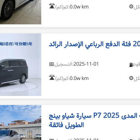
🛣️
⚙️
0.0w km
كم(كم):
📅
2025-11-01
التسجيل:
⛽
🛣️
⚙️
0.0w km
كم(كم):
سيارة شياو بينج P7 2025 موديل 702 ذات المدى
الطويل فائقة