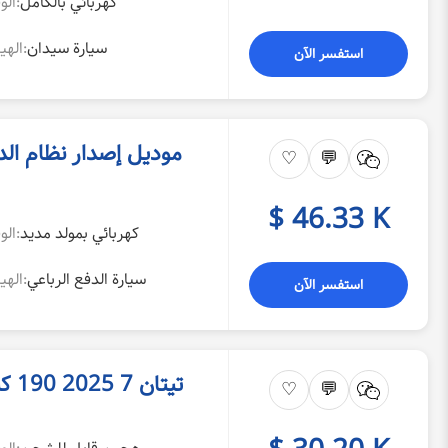
كهربائي بالكامل
الوقود:
سيارة سيدان
الهيكل:
استفسر الآن
♡
💬
$ 46.33 K
كهربائي بمولد مديد
الوقود:
سيارة الدفع الرباعي
الهيكل:
استفسر الآن
تيتان 7 2025 190 كيلومتر موديل القوة الرباعية ماكس
♡
💬