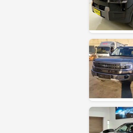
G
جاك ترومنشي
(32)
ركض سريع
(1)
سور الصين العظيم
(31)
H
هافال
(43)
هوندا
(10)
I
إنفينيتي
(25)
إيفيكو
(19)
J