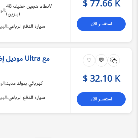
$ 77.66 K
نظام هجين خفيف 48V
الوقود:
(بنزين)
استفسر الآن
سيارة الدفع الرباعي
الهيكل:
♡
💬
$ 32.10 K
كهربائي بمولد مديد
الوقود:
سيارة الدفع الرباعي
الهيكل:
استفسر الآن