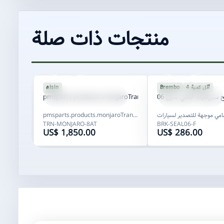
منتجات ذات صلة
SPU-TRN-
MONJARO
8005
SPU-BRK-1001
أقل كمية 4
Brembo
aisin
TRN-MONJARO-8AT
BRK-SEAL06-F
 سيراميك أمامي سيل 06
pmsparts.products.monjaroTrans.name
pmsparts.products.monjaroTrans.subtitle
TRN-MONJARO-8AT
BRK-SEAL06-F
US$ 1,850.00
US$ 286.00