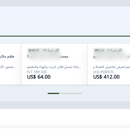
SEAL06
SPU-FLT-2016
TIGGO8
SPU-LGT-3108
أقل كمية 2
HELLA
أقل كمية 10
MAHLE
FLT-T8P-SVC
LED-POER-FL
ية باور
مجموعة فلاتر صيانة تيجو 8
طقم مكابح
عرض لمجموعة صيانة تشمل فلاتر الزيت والهواء والمقصو...
حزمة مكابح للمحور الأمامي موجهة للتصدير لسيارات BY...
FLT-T8P-SVC
LED-POER-FL
US$ 64.00
US$ 412.00