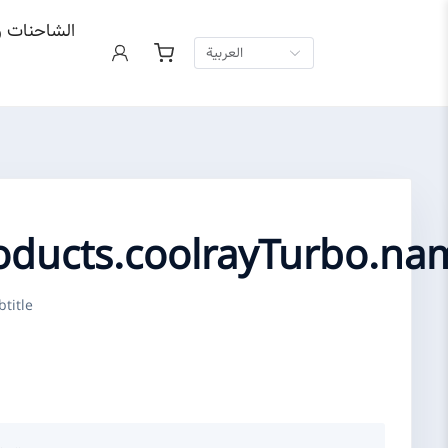
الشاحنات و
العربية
oducts.coolrayTurbo.na
title